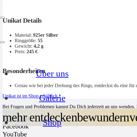
Unikat Details
Material:
925er Silber
Ringgröße:
55
Gewicht:
4,2 g
Preis:
245 €
Besonderheiten
Über uns
Genau wie bei jeder Drehung des Rings, entdeckst du eine für
Hilfe & Kontakt
Galerie
Unikat ist im Shop erhältlich !
Bei Fragen und Problemen kannst Du Dich jederzeit an uns wenden. 
mehr
entdecken
bewundern
v
Instagram
Shop
Facebook
YouTube