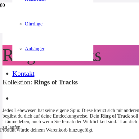
Like a Skeleton
Underwater Love
Ocean Surge
Green Breath
Ohrringe
Underwater
Underwater
Underwater
Another World
Ring of Tracks
Anhänger
Kontakt
Kollektion:
Rings of Tracks
Jedes Lebewesen hat seine eigene Spur. Diese kreuzt sich mit anderen,
begibst du dich auf deine Entdeckungsreise. Dein
Ring of Track
soll
Träume leben, auch wenn Sie fernab der Wirklichkeit sind. Trau dich
zu laufen.
Produkt
wurde deinem Warenkorb hinzugefügt.