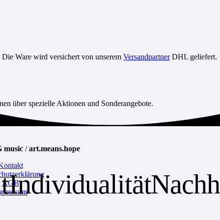
t. Die Ware wird versichert von unserem
Versandpartner
DHL geliefert.
ionen über spezielle Aktionen und Sonderangebote.
 music
/
art.means.hope
Kontakt
t
Individualität
Nachha
chutzerklärung
AGB
mpressum